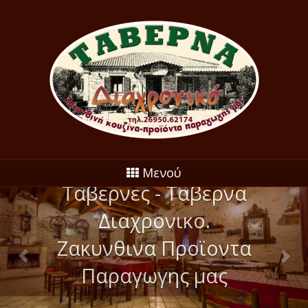
Ζακυνθινες Παραδοσιακες
Μενού
Ταβερνες - Ταβερνα
Διαχρονικο.
Ζακυνθινα Προϊοντα
Παραγωγης μας