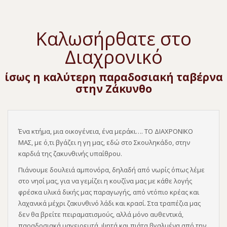
Καλωσήρθατε στο
Διαχρονικό
ίσως η καλύτερη παραδοσιακή ταβέρνα
στην Ζάκυνθο
Ένα κτήμα, μια οικογένεια, ένα μεράκι…. ΤΟ ΔΙΑΧΡΟΝΙΚΟ
ΜΑΣ, με ό,τι βγάζει η γη μας, εδώ στο Σκουληκάδο, στην
καρδιά της ζακυνθινής υπαίθρου.
Πιάνουμε δουλειά αμπονόρα, δηλαδή από νωρίς όπως λέμε
στο νησί μας, για να γεμίζει η κουζίνα μας με κάθε λογής
φρέσκα υλικά δικής μας παραγωγής, από ντόπιο κρέας και
λαχανικά μέχρι ζακυνθινό λάδι και κρασί. Στα τραπέζια μας
δεν θα βρείτε πειραματισμούς, αλλά μόνο αυθεντικά,
παραδοσιακά μαγειρευτά, ψητά και πιάτα βγαλμένα από την